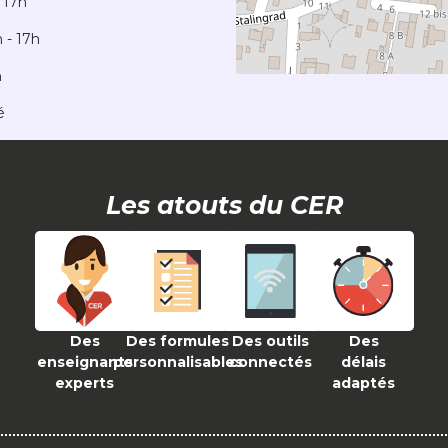
 17h
 - 17h
h
é
Les atouts du CER
Des
Des formules
Des outils
Des
enseignants
personnalisables
connectés
délais
experts
adaptés