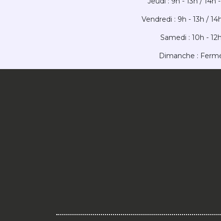
Jeudi :
9h - 13h /
14h -
Vendredi :
9h - 13h /
14h
Samedi : 10h - 12
Dimanche : Ferm