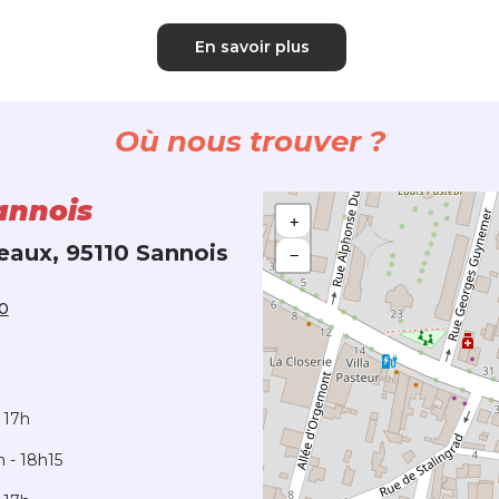
En savoir plus
Où nous trouver ?
annois
+
eaux, 95110 Sannois
−
60
 17h
h - 18h15