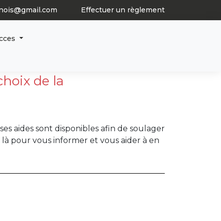
nois@gmail.com
Effectuer un règlement
articles
0
acces
 choix de la
es aides sont disponibles afin de soulager
 pour vous informer et vous aider à en